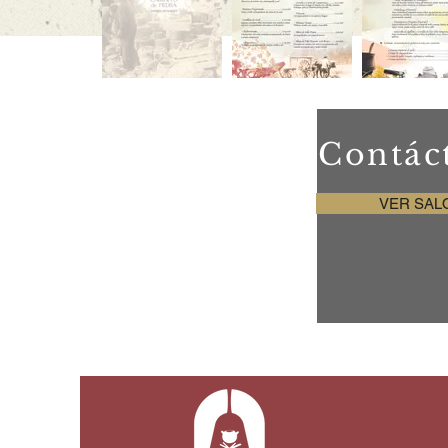
Contác
VER SAL